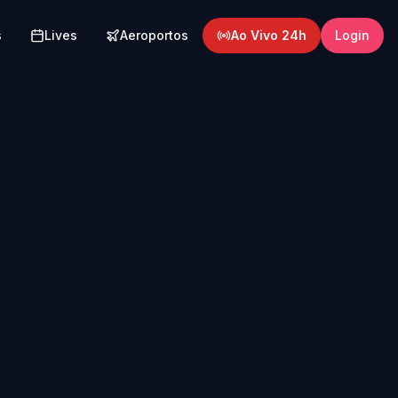
s
Lives
Aeroportos
Ao Vivo 24h
Login