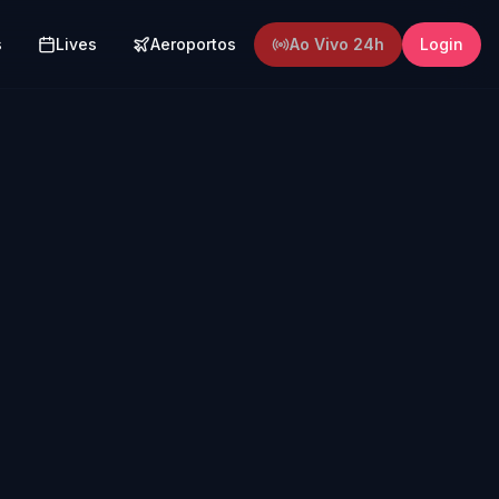
s
Lives
Aeroportos
Ao Vivo 24h
Login